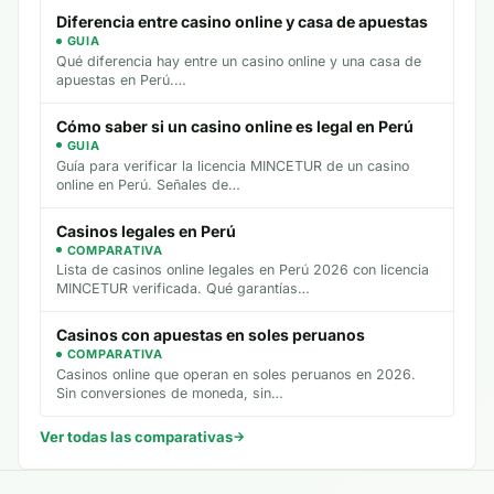
Diferencia entre casino online y casa de apuestas
GUIA
Qué diferencia hay entre un casino online y una casa de
apuestas en Perú.…
Cómo saber si un casino online es legal en Perú
GUIA
Guía para verificar la licencia MINCETUR de un casino
online en Perú. Señales de…
Casinos legales en Perú
COMPARATIVA
Lista de casinos online legales en Perú 2026 con licencia
MINCETUR verificada. Qué garantías…
Casinos con apuestas en soles peruanos
COMPARATIVA
Casinos online que operan en soles peruanos en 2026.
Sin conversiones de moneda, sin…
Ver todas las comparativas