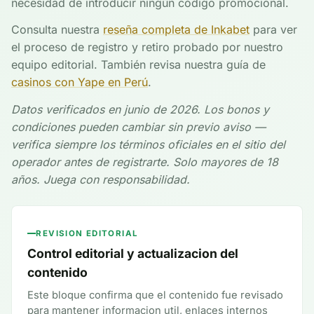
necesidad de introducir ningún código promocional.
Consulta nuestra
reseña completa de Inkabet
para ver
el proceso de registro y retiro probado por nuestro
equipo editorial. También revisa nuestra guía de
casinos con Yape en Perú
.
Datos verificados en junio de 2026. Los bonos y
condiciones pueden cambiar sin previo aviso —
verifica siempre los términos oficiales en el sitio del
operador antes de registrarte. Solo mayores de 18
años. Juega con responsabilidad.
REVISION EDITORIAL
Control editorial y actualizacion del
contenido
Este bloque confirma que el contenido fue revisado
para mantener informacion util, enlaces internos