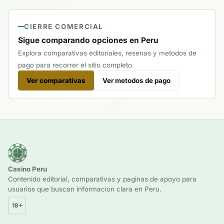
CIERRE COMERCIAL
Sigue comparando opciones en Peru
Explora comparativas editoriales, resenas y metodos de
pago para recorrer el sitio completo.
Ver comparativas
Ver metodos de pago
Casino Peru
Contenido editorial, comparativas y paginas de apoyo para
usuarios que buscan informacion clara en Peru.
18+