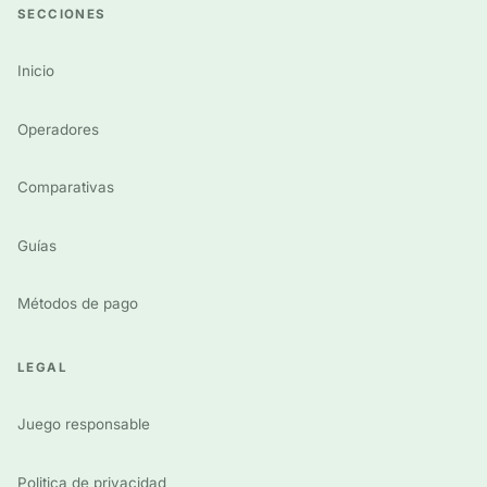
SECCIONES
Inicio
Operadores
Comparativas
Guías
Métodos de pago
LEGAL
Juego responsable
Politica de privacidad