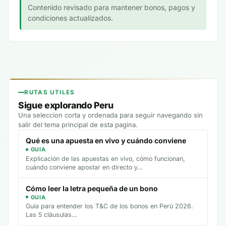
Contenido revisado para mantener bonos, pagos y
condiciones actualizados.
RUTAS UTILES
Sigue explorando Peru
Una seleccion corta y ordenada para seguir navegando sin
salir del tema principal de esta pagina.
Qué es una apuesta en vivo y cuándo conviene
GUIA
Explicación de las apuestas en vivo, cómo funcionan,
cuándo conviene apostar en directo y…
Cómo leer la letra pequeña de un bono
GUIA
Guía para entender los T&C de los bonos en Perú 2026.
Las 5 cláusulas…