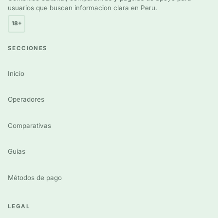
usuarios que buscan informacion clara en Peru.
18+
SECCIONES
Inicio
Operadores
Comparativas
Guías
Métodos de pago
LEGAL