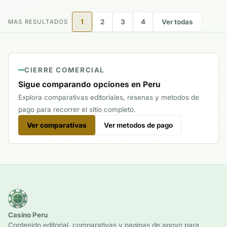
1
2
3
4
Ver todas
MAS RESULTADOS
CIERRE COMERCIAL
Sigue comparando opciones en Peru
Explora comparativas editoriales, resenas y metodos de
pago para recorrer el sitio completo.
Ver comparativas
Ver metodos de pago
Casino Peru
Contenido editorial, comparativas y paginas de apoyo para