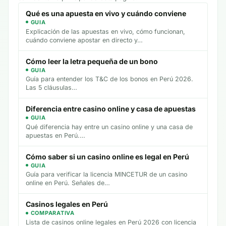
Qué es una apuesta en vivo y cuándo conviene
GUIA
Explicación de las apuestas en vivo, cómo funcionan,
cuándo conviene apostar en directo y…
Cómo leer la letra pequeña de un bono
GUIA
Guía para entender los T&C de los bonos en Perú 2026.
Las 5 cláusulas…
Diferencia entre casino online y casa de apuestas
GUIA
Qué diferencia hay entre un casino online y una casa de
apuestas en Perú.…
Cómo saber si un casino online es legal en Perú
GUIA
Guía para verificar la licencia MINCETUR de un casino
online en Perú. Señales de…
Casinos legales en Perú
COMPARATIVA
Lista de casinos online legales en Perú 2026 con licencia