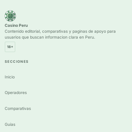
Casino Peru
Contenido editorial, comparativas y paginas de apoyo para
usuarios que buscan informacion clara en Peru.
18+
SECCIONES
Inicio
Operadores
Comparativas
Guías