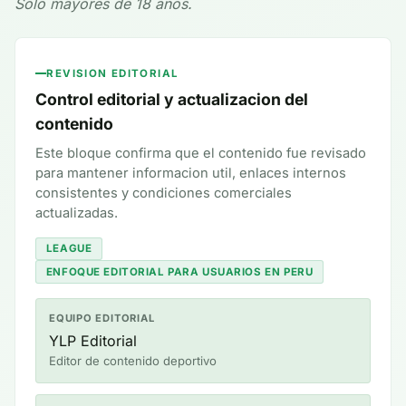
Solo mayores de 18 años.
REVISION EDITORIAL
Control editorial y actualizacion del
contenido
Este bloque confirma que el contenido fue revisado
para mantener informacion util, enlaces internos
consistentes y condiciones comerciales
actualizadas.
LEAGUE
ENFOQUE EDITORIAL PARA USUARIOS EN PERU
EQUIPO EDITORIAL
YLP Editorial
Editor de contenido deportivo