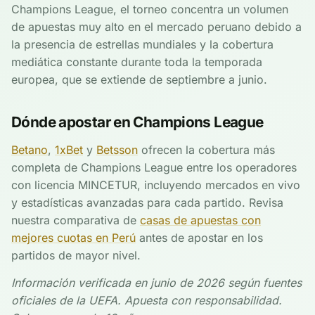
Champions League, el torneo concentra un volumen
de apuestas muy alto en el mercado peruano debido a
la presencia de estrellas mundiales y la cobertura
mediática constante durante toda la temporada
europea, que se extiende de septiembre a junio.
Dónde apostar en Champions League
Betano
,
1xBet
y
Betsson
ofrecen la cobertura más
completa de Champions League entre los operadores
con licencia MINCETUR, incluyendo mercados en vivo
y estadísticas avanzadas para cada partido. Revisa
nuestra comparativa de
casas de apuestas con
mejores cuotas en Perú
antes de apostar en los
partidos de mayor nivel.
Información verificada en junio de 2026 según fuentes
oficiales de la UEFA. Apuesta con responsabilidad.