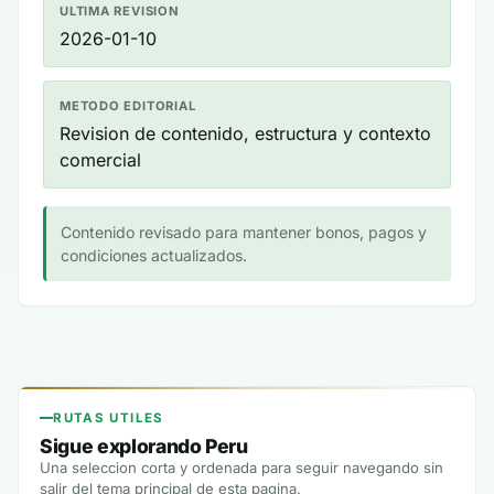
ULTIMA REVISION
2026-01-10
METODO EDITORIAL
Revision de contenido, estructura y contexto
comercial
Contenido revisado para mantener bonos, pagos y
condiciones actualizados.
RUTAS UTILES
Sigue explorando Peru
Una seleccion corta y ordenada para seguir navegando sin
salir del tema principal de esta pagina.