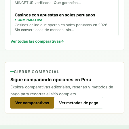
MINCETUR verificada. Qué garantías…
Casinos con apuestas en soles peruanos
COMPARATIVA
Casinos online que operan en soles peruanos en 2026.
Sin conversiones de moneda, sin…
Ver todas las comparativas
CIERRE COMERCIAL
Sigue comparando opciones en Peru
Explora comparativas editoriales, resenas y metodos de
pago para recorrer el sitio completo.
Ver comparativas
Ver metodos de pago