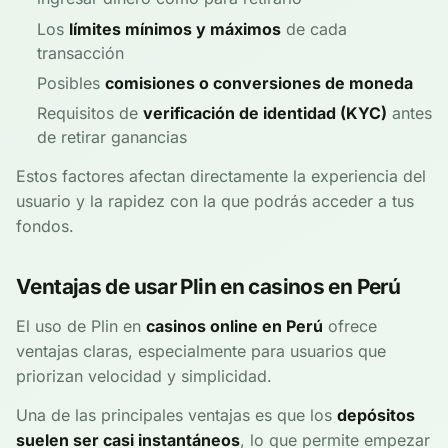
Los
límites mínimos y máximos
de cada
transacción
Posibles
comisiones o conversiones de moneda
Requisitos de
verificación de identidad (KYC)
antes
de retirar ganancias
Estos factores afectan directamente la experiencia del
usuario y la rapidez con la que podrás acceder a tus
fondos.
Ventajas de usar Plin en casinos en Perú
El uso de Plin en
casinos online en Perú
ofrece
ventajas claras, especialmente para usuarios que
priorizan velocidad y simplicidad.
Una de las principales ventajas es que los
depósitos
suelen ser casi instantáneos
, lo que permite empezar