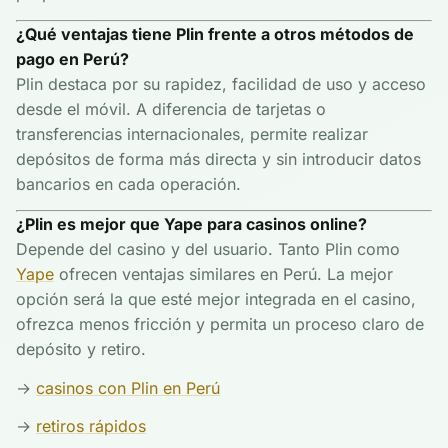
¿Qué ventajas tiene Plin frente a otros métodos de
pago en Perú?
Plin destaca por su rapidez, facilidad de uso y acceso
desde el móvil. A diferencia de tarjetas o
transferencias internacionales, permite realizar
depósitos de forma más directa y sin introducir datos
bancarios en cada operación.
¿Plin es mejor que Yape para casinos online?
Depende del casino y del usuario. Tanto Plin como
Yape
ofrecen ventajas similares en Perú. La mejor
opción será la que esté mejor integrada en el casino,
ofrezca menos fricción y permita un proceso claro de
depósito y retiro.
→
casinos con Plin en Perú
→
retiros rápidos