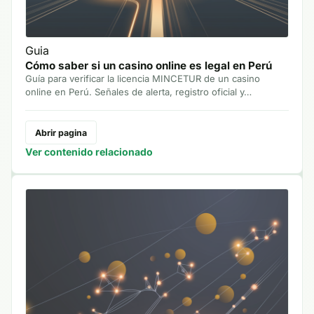
Guia
Cómo saber si un casino online es legal en Perú
Guía para verificar la licencia MINCETUR de un casino
online en Perú. Señales de alerta, registro oficial y…
Abrir pagina
Ver contenido relacionado