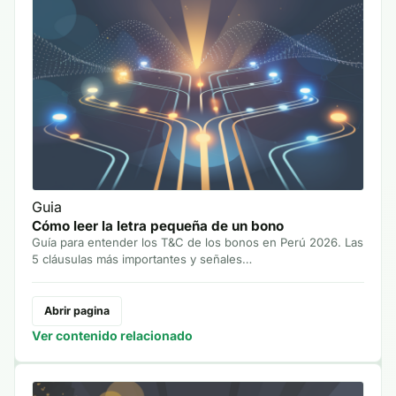
Guia
Cómo leer la letra pequeña de un bono
Guía para entender los T&C de los bonos en Perú 2026. Las
5 cláusulas más importantes y señales…
Abrir pagina
Ver contenido relacionado