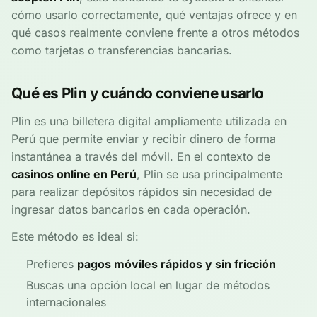
cómo usarlo correctamente, qué ventajas ofrece y en
qué casos realmente conviene frente a otros métodos
como tarjetas o transferencias bancarias.
Qué es Plin y cuándo conviene usarlo
Plin es una billetera digital ampliamente utilizada en
Perú que permite enviar y recibir dinero de forma
instantánea a través del móvil. En el contexto de
casinos online en Perú
, Plin se usa principalmente
para realizar depósitos rápidos sin necesidad de
ingresar datos bancarios en cada operación.
Este método es ideal si:
Prefieres
pagos móviles rápidos y sin fricción
Buscas una opción local en lugar de métodos
internacionales