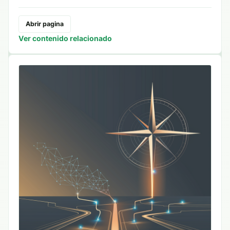
Abrir pagina
Ver contenido relacionado