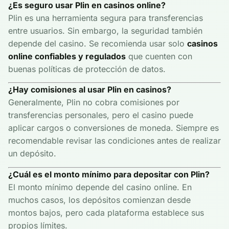
¿Es seguro usar Plin en casinos online?
Plin es una herramienta segura para transferencias
entre usuarios. Sin embargo, la seguridad también
depende del casino. Se recomienda usar solo
casinos
online confiables y regulados
que cuenten con
buenas políticas de protección de datos.
¿Hay comisiones al usar Plin en casinos?
Generalmente, Plin no cobra comisiones por
transferencias personales, pero el casino puede
aplicar cargos o conversiones de moneda. Siempre es
recomendable revisar las condiciones antes de realizar
un depósito.
¿Cuál es el monto mínimo para depositar con Plin?
El monto mínimo depende del casino online. En
muchos casos, los depósitos comienzan desde
montos bajos, pero cada plataforma establece sus
propios límites.