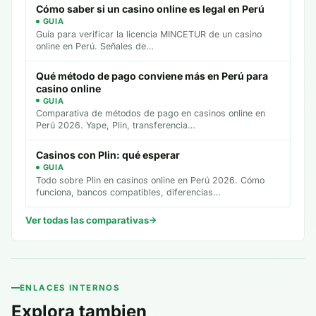
Cómo saber si un casino online es legal en Perú
GUIA
Guía para verificar la licencia MINCETUR de un casino
online en Perú. Señales de…
Qué método de pago conviene más en Perú para
casino online
GUIA
Comparativa de métodos de pago en casinos online en
Perú 2026. Yape, Plin, transferencia…
Casinos con Plin: qué esperar
GUIA
Todo sobre Plin en casinos online en Perú 2026. Cómo
funciona, bancos compatibles, diferencias…
Ver todas las comparativas
ENLACES INTERNOS
Explora tambien