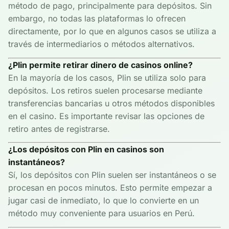
método de pago, principalmente para depósitos. Sin
embargo, no todas las plataformas lo ofrecen
directamente, por lo que en algunos casos se utiliza a
través de intermediarios o métodos alternativos.
¿Plin permite retirar dinero de casinos online?
En la mayoría de los casos, Plin se utiliza solo para
depósitos. Los retiros suelen procesarse mediante
transferencias bancarias u otros métodos disponibles
en el casino. Es importante revisar las opciones de
retiro antes de registrarse.
¿Los depósitos con Plin en casinos son
instantáneos?
Sí, los depósitos con Plin suelen ser instantáneos o se
procesan en pocos minutos. Esto permite empezar a
jugar casi de inmediato, lo que lo convierte en un
método muy conveniente para usuarios en Perú.