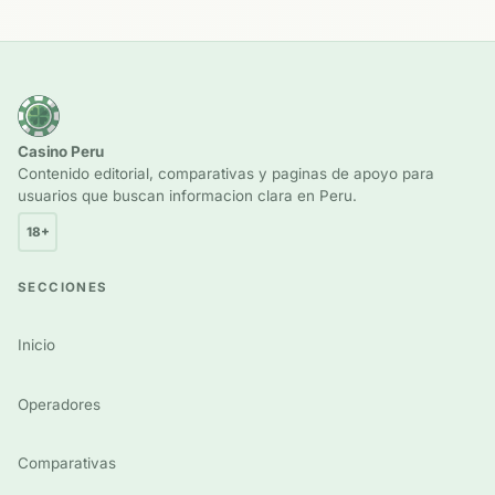
Casino Peru
Contenido editorial, comparativas y paginas de apoyo para
usuarios que buscan informacion clara en Peru.
18+
SECCIONES
Inicio
Operadores
Comparativas