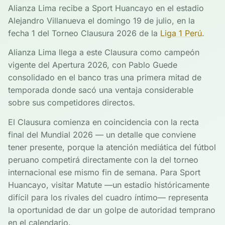
Alianza Lima recibe a Sport Huancayo en el estadio
Alejandro Villanueva el domingo 19 de julio, en la
fecha 1 del Torneo Clausura 2026 de la
Liga 1 Perú
.
Alianza Lima llega a este Clausura como campeón
vigente del Apertura 2026, con Pablo Guede
consolidado en el banco tras una primera mitad de
temporada donde sacó una ventaja considerable
sobre sus competidores directos.
El Clausura comienza en coincidencia con la recta
final del Mundial 2026 — un detalle que conviene
tener presente, porque la atención mediática del fútbol
peruano competirá directamente con la del torneo
internacional ese mismo fin de semana. Para Sport
Huancayo, visitar Matute —un estadio históricamente
difícil para los rivales del cuadro íntimo— representa
la oportunidad de dar un golpe de autoridad temprano
en el calendario.